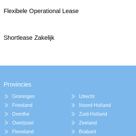
Flexibele Operational Lease
Shortlease Zakelijk
Provincies
Groningen
Utrecht
Friesland
Noord-Holland
Drenthe
Zuid-Holland
Overijssel
Zeeland
Flevoland
Brabant